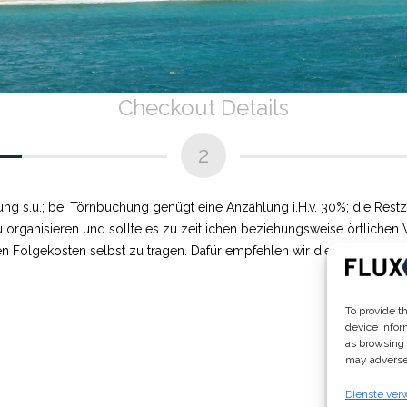
Checkout Details
2
g s.u.; bei Törnbuchung genügt eine Anzahlung i.H.v. 30%; die Res
zu organisieren und sollte es zu zeitlichen beziehungsweise örtlic
n Folgekosten selbst zu tragen. Dafür empfehlen wir die Buchung fl
To provide t
device infor
as browsing 
may adversel
Dienste ver