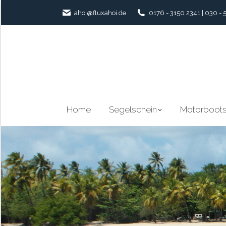
ahoi@fluxahoi.de
0176 - 3150 2341 | 030 - 
Home
Segelschein
Motorboots
Home
Segelschein
Motorboots