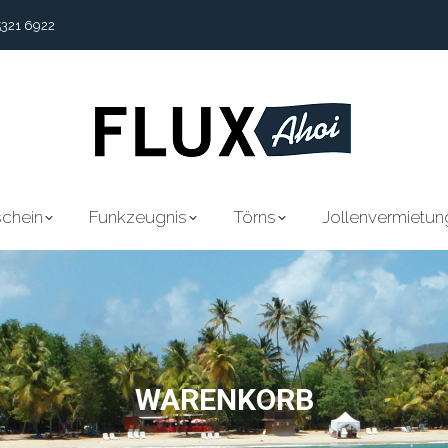
5321 6922
chein
Funkzeugnis
Törns
Jollenvermietun
chein
Funkzeugnis
Törns
Jollenvermietun
WARENKORB