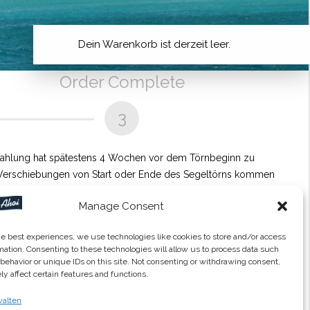
Dein Warenkorb ist derzeit leer.
Order Complete
3
tzahlung hat spätestens 4 Wochen vor dem Törnbeginn zu
hen Verschiebungen von Start oder Ende des Segeltörns kommen
exibler An- und Abreisemöglichkeiten mit entsprechenden
Manage Consent
he best experiences, we use technologies like cookies to store and/or access
mation. Consenting to these technologies will allow us to process data such
behavior or unique IDs on this site. Not consenting or withdrawing consent,
y affect certain features and functions.
walten